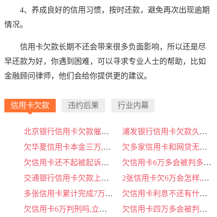
4、养成良好的信用习惯，按时还款，避免再次出现逾期
情况。
信用卡欠款长期不还会带来很多负面影响，所以还是尽
早还款为好，你遇到困难，可以寻求专业人士的帮助，比如
金融顾问律师，他们会给你提供更的建议。
信用卡欠款
违约后果
行业内幕
北京银行信用卡欠款催告函模板,揭秘行业内幕速点！
浦发银行信用卡欠款久了会有什么后果吗,详细指南阅读即得！
欠华夏信用卡本金三万,会不会坐牢,疑问全解本文一语道破！
欠多家信用卡和网贷无力偿还自首会怎么样?,立即获取内行见解！
欠信用卡还不起被起诉怎么办呢,完整分析这里读！
欠信用卡6万多会被判多久呢,查看完整解答！
交通银行信用卡欠款上门催收怎么办,必读好文阅读查看！
2张信用卡欠6万会怎样,查看完整解答！
多张信用卡累计完成7万的欠款怎么办理,知识精华一网打尽！
欠信用卡利息不还有什么后果,一起来看看我的观点！
欠信用卡6万判刑吗,立即获取内行见解！
欠信用卡四万多会被判刑吗,专家解答立即了解！