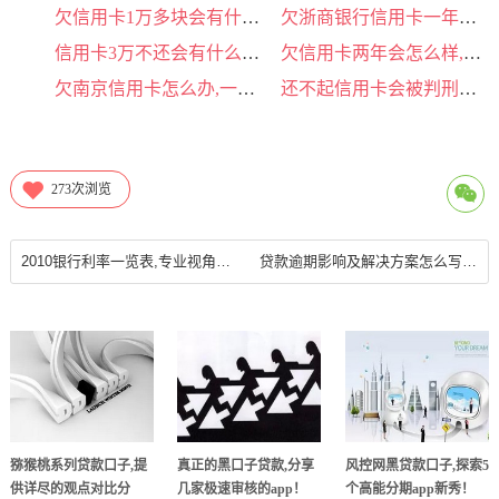
欠信用卡1万多块会有什么后果嘛,绝对涨知识！
欠浙商银行信用卡一年多了还没还,阅读答案揭晓！
信用卡3万不还会有什么后果,阅读答案揭晓！
欠信用卡两年会怎么样,实战派解决关键问题！
欠南京信用卡怎么办,一文读懂复杂问题！
还不起信用卡会被判刑吗多久,阅读答案揭晓！
273
次浏览
2010银行利率一览表,专业视角独家！
贷款逾期影响及解决方案怎么写,阅读阅读收获满满！
猕猴桃系列贷款口子,提
真正的黑口子贷款,分享
风控网黑贷款口子,探索5
供详尽的观点对比分
几家极速审核的app！
个高能分期app新秀！