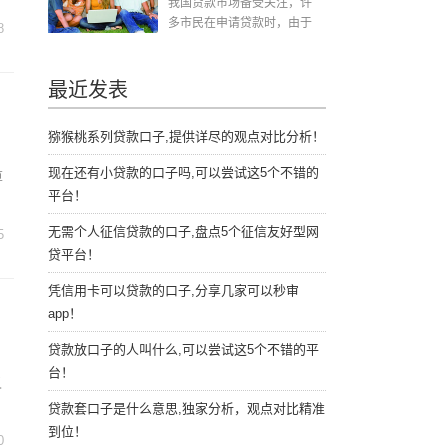
我国贷款市场备受关注，许
哪些贷款平台较易批准
多市民在申请贷款时，由于
8
征信花了，往往会遇到...
贷款申请？
最近发表
猕猴桃系列贷款口子,提供详尽的观点对比分析！
现在还有小贷款的口子吗,可以尝试这5个不错的
算
平台！
无需个人征信贷款的口子,盘点5个征信友好型网
5
贷平台！
凭信用卡可以贷款的口子,分享几家可以秒审
app！
贷款放口子的人叫什么,可以尝试这5个不错的平
台！
又
贷款套口子是什么意思,独家分析，观点对比精准
到位！
0