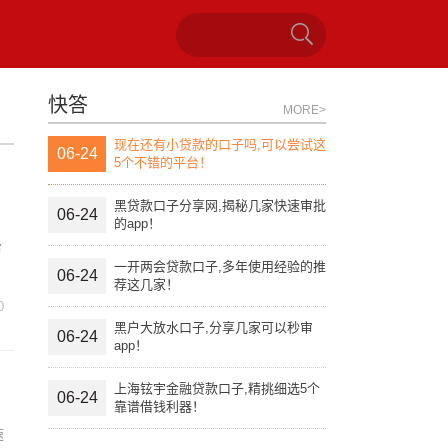
快答
MORE>
现在还有小贷款的口子吗,可以尝试这
06-24
5个不错的平台！
黑贷款口子分享网,揭秘几家快速审批
06-24
的app！
审
一开两会贷款口子,多年使用经验的推
06-24
荐这几家！
0
黑户大放水口子,分享几家可以秒审
06-24
app！
上海铉宇金融贷款口子,精挑细选5个
06-24
靠谱借钱利器！
速