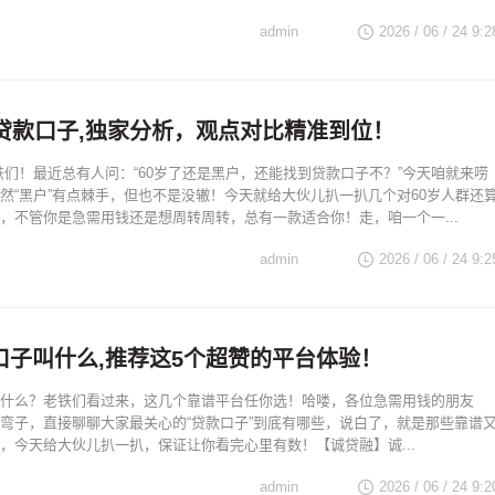
admin
2026 / 06 / 24 9:2
户贷款口子,独家分析，观点对比精准到位！
铁们！最近总有人问：“60岁了还是黑户，还能找到贷款口子不？”今天咱就来唠
然“黑户”有点棘手，但也不是没辙！今天就给大伙儿扒一扒几个对60岁人群还
，不管你是急需用钱还是想周转周转，总有一款适合你！走，咱一个一...
admin
2026 / 06 / 24 9:2
口子叫什么,推荐这5个超赞的平台体验！
什么？老铁们看过来，这几个靠谱平台任你选！哈喽，各位急需用钱的朋友
弯子，直接聊聊大家最关心的“贷款口子”到底有哪些，说白了，就是那些靠谱
，今天给大伙儿扒一扒，保证让你看完心里有数！【诚贷融】诚...
admin
2026 / 06 / 24 9:2