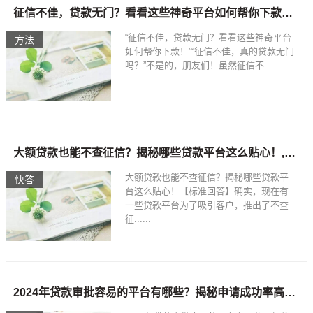
征信不佳，贷款无门？看看这些神奇平台如何帮你下款！,认真阅读本文收获满满!
“征信不佳，贷款无门？看看这些神奇平台
方法
如何帮你下款！”“征信不佳，真的贷款无门
吗？”不是的，朋友们！虽然征信不......
大额贷款也能不查征信？揭秘哪些贷款平台这么贴心！,就怕你没认真阅读本文!
大额贷款也能不查征信？揭秘哪些贷款平
快答
台这么贴心！【标准回答】确实，现在有
一些贷款平台为了吸引客户，推出了不查
征......
2024年贷款审批容易的平台有哪些？揭秘申请成功率高的秘密！,就怕你没认真阅读本文!