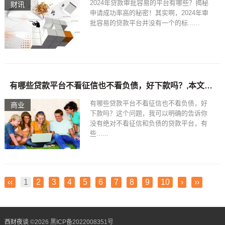
2024年贷款审批容易的平台有哪些？揭秘
财讯
申请成功率高的秘密！其实啊，2024年审
批容易的贷款平台并没有一个的标......
有哪些贷款平台不看征信也不看负债，好下款吗？,本文带你提高协商成功率！
有哪些贷款平台不看征信也不看负债，好
商业
下款吗？这个问题，我可以明确的告诉你
没有绝对不看征信和负债的贷款平台，有
些......
‹‹
1
2
3
4
5
6
7
8
9
10
›
››
西财夜谈
©
2026 黑ICP备2022008351号