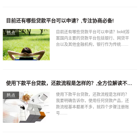
目前还有哪些贷款平台可以申请？,专注协商必备!
目前还有哪些贷款平台可以申请？bold{答
热点
案国内主要的贷款平台包括银行、网贷平
台以及其他金融机构，银行作为传统......
使用下款平台贷款，还款流程是怎样的？,全方位解读不容错过！
使用下款平台贷款，还款流程是怎样的？
热点
我要明确告诉你，使用任何贷款产品，还
款流程基本都差不多，就四个步骤注册账
号......