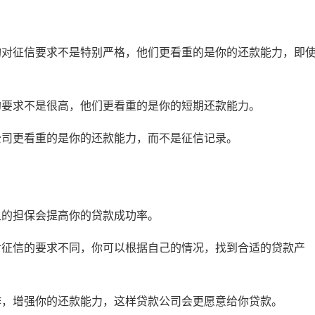
构对征信要求不是特别严格，他们更看重的是你的还款能力，即
的要求不是很高，他们更看重的是你的短期还款能力。
公司更看重的是你的还款能力，而不是征信记录。
足的担保会提高你的贷款成功率。
对征信的要求不同，你可以根据自己的情况，找到合适的贷款产
作，增强你的还款能力，这样贷款公司会更愿意给你贷款。