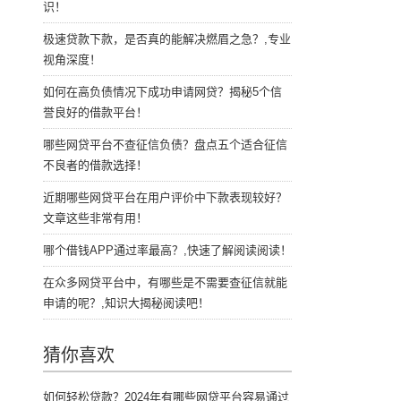
识！
极速贷款下款，是否真的能解决燃眉之急？,专业
视角深度！
如何在高负债情况下成功申请网贷？揭秘5个信
誉良好的借款平台！
哪些网贷平台不查征信负债？盘点五个适合征信
不良者的借款选择！
近期哪些网贷平台在用户评价中下款表现较好？
文章这些非常有用！
哪个借钱APP通过率最高？,快速了解阅读阅读！
在众多网贷平台中，有哪些是不需要查征信就能
申请的呢？,知识大揭秘阅读吧！
猜你喜欢
如何轻松贷款？2024年有哪些网贷平台容易通过