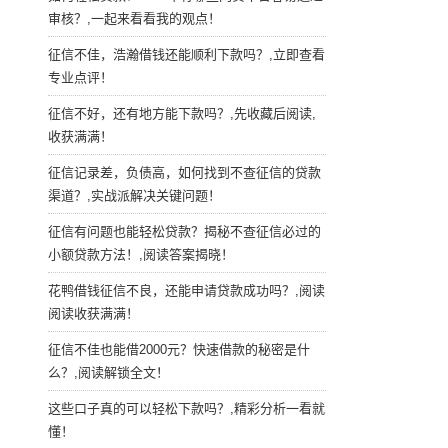
审核？,一起来看看我的观点！
征信不佳，浩瀚借钱还能顺利下款吗？,立即查看
专业点评！
征信不好，还有地方能下款吗？,先收藏后阅读,
收获满满！
征信记录差，负债高，如何找到不查征信的贷款
渠道？,实战派解决关键问题！
征信有问题也能轻松贷款？揭秘不查征信必过的
小额贷款方法！,阅读答案揭晓！
花鸭借钱征信不良，还能申请贷款成功吗？,阅读
阅读收获满满！
征信不佳也能借2000元？快速借款的秘密是什
么？,阅读解锁全文！
这些口子真的可以轻松下款吗？,精彩分析一看就
懂！