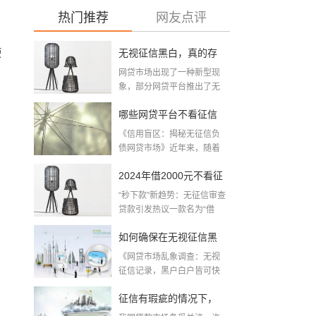
热门推荐
网友点评
使
无视征信黑白，真的存
网贷市场出现了一种新型现
在100%秒下网贷的方式
象，部分网贷平台推出了无
视征信黑白记录、10...
吗？
哪些网贷平台不看征信
《信用盲区：揭秘无征信负
负债就能百分百下款？
债网贷市场》近年来，随着
互联网金融的快速发展...
2024年借2000元不看征
“秒下款”新趋势：无征信审查
信真的能秒下款吗？
贷款引发热议一款名为“借
2000不看征信...
如何确保在无视征信黑
《网贷市场乱象调查：无视
白的情况下，仍能100%
征信记录，黑户白户皆可快
速获贷》我国网贷市场...
秒下网贷？
征信有瑕疵的情况下，