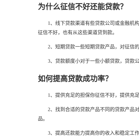
为什么征信不好还能贷款？
1、线下贷款渠道有些贷款公司或金融机
征信不好，也有从这些渠道贷到款。
2、短期贷款一些短期贷款产品，对征信
3、贷款额度小对于一些小额贷款，贷款
如何提高贷款成功率？
1、提供充足的担保你征信不好，提供充
2、找到合适的贷款产品不同的贷款产品
品。
3、提高还款能力提高你的收入和稳定工